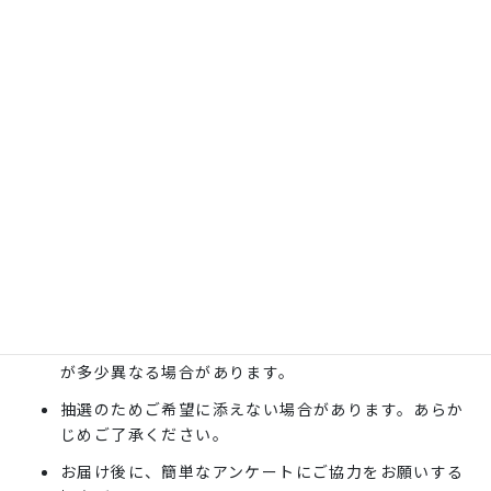
抽選（「欲しい理由」記入
選定方法
者を優先）
発送時期
11月上旬を予定しています
応募はこちら（Google
応募フォーム
フォーム）
ご注意
定規は3Dプリンタで制作されます。個々の仕様や材質
が多少異なる場合があります。
抽選のためご希望に添えない場合があります。あらか
じめご了承ください。
お届け後に、簡単なアンケートにご協力をお願いする