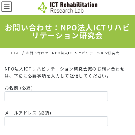
コ
ナ
ン
ビ
テ
ゲ
お問い合わせ：NPO法人ICTリハビ
ン
ー
リテーション研究会
ツ
シ
へ
ョ
HOME
お問い合わせ：NPO法人ICTリハビリテーション研究会
ス
ン
キ
に
NPO法人ICTリハビリテーション研究会宛のお問い合わせ
ッ
移
は、下記に必要事項を入力して送信してください。
プ
動
お名前 (必須)
メールアドレス (必須)